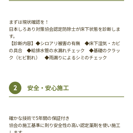
まずは現状確認を！
日本しろあり対策協会認定防除士が床下状態を診断しま
す。
【診断内容】◆シロアリ被害の有無 ◆床下湿気・カビ
の具合 ◆給排水管の水漏れチェック ◆基礎のクラッ
ク（ヒビ割れ） ◆雨漏りによるシミのチェック
安全・安心施工
2
確かな技術で5年間の保証付き
協会の施工基準に則り安全性の高い認定薬剤を使い施工
します。