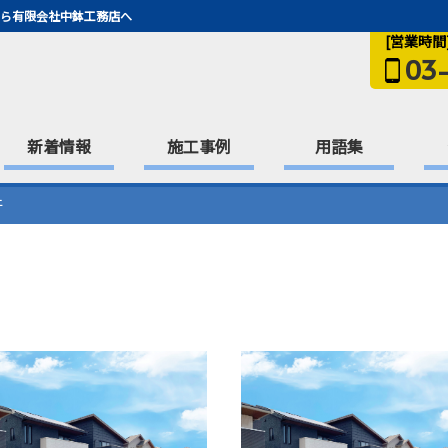
ら有限会社中鉢工務店へ
[営業時間]9
03
新着情報
施工事例
用語集
件